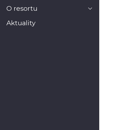
O resortu
Aktuality