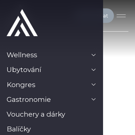
Rezervovat
Wellness
Ubytování
Kongres
Gastronomie
Vouchery a dárky
Balíčky