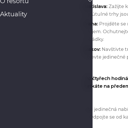
O resortu
Bratislava:
Zažijte 
Aktuality
Její útulné trhy jso
Praha:
Projděte se
orlojem. Ochutnejte
pohádky.
Krakov:
Navštivte t
Objevte jedinečné p
Po čtyřech hodin
setkáte na předem
Tato jedinečná nabí
Odpojte se od ka