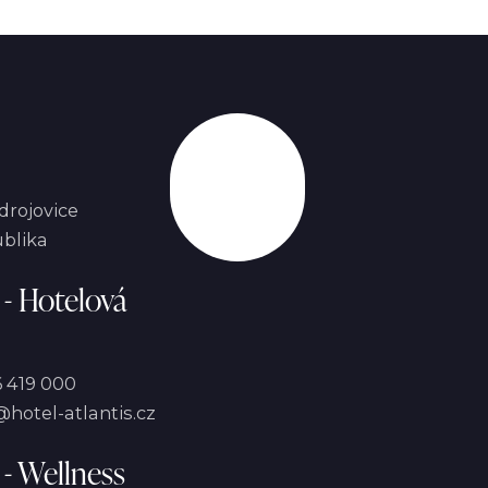
Nahoru
drojovice
blika
 - Hotelová
 419 000
hotel-atlantis.cz
 - Wellness