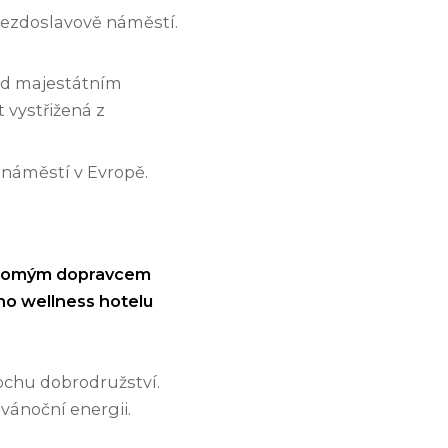
iezdoslavově náměstí.
od majestátním
t vystřižená z
 náměstí v Evropě.
ukromým dopravcem
ho wellness hotelu
rochu dobrodružství.
 vánoční energii.