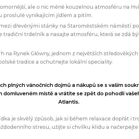
komornější, ale o nic méně kouzelnou atmosféru na Hv
u proslulé vynikajícím jídlem a pitím.
 mezi dřevěnými stánky na Staroměstském náměstí p
 tradiční trdelník a nasajte atmosféru, která se zdá bý
rh na Rynek Główny, jednom z největších středověkých
olské tradice a ochutnejte lokální speciality.
ách plných vánočních dojmů a nákupů se s vaším so
 domluveném místě a vrátíte se zpět do pohodlí vaše
Atlantis.
dka je skvělý způsob, jak si během relaxace dopřát i t
ždodenního stresu, užijte si chvilku klidu a načerpejte