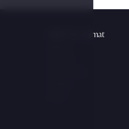
Může Vás zajímat
Wellness
Ubytování
Resort a služby
Kontakty
Galerie