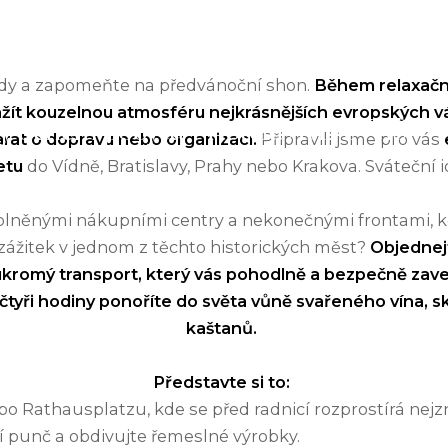
llness
Ubytování
Kongres
Gastronomie
Vouchery a dár
dy a zapomeňte na předvánoční shon.
Během relaxačn
l
ažít kouzelnou atmosféru nejkrásnějších evropských vá
trhy během pobytu v Hotelu ATLANTIS
arat o dopravu nebo organizaci.
Připravili jsme pro vás
2025
etu
do Vídně, Bratislavy, Prahy nebo Krakova. Sváteční i
eplněnými nákupními centry a nekonečnými frontami, k
žitek v jednom z těchto historických měst?
Objednejt
oukromý transport, který vás pohodlně a bezpečně zave
 čtyři hodiny ponoříte do světa vůně svařeného vína, 
kaštanů.
Představte si to:
po Rathausplatzu, kde se před radnicí rozprostírá nejz
í punč a obdivujte řemeslné výrobky.