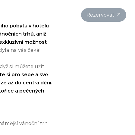
ky
Balíčky
O resortu
Aktuality
CZ
Rezervovat
ího pobytu v hotelu
nočních trhů, aniž
exkluzivní možnost
dyla na vás čeká!
dyž si můžete užít
e si pro sebe a své
ze až do centra dění.
skořice a pečených
námější vánoční trh.