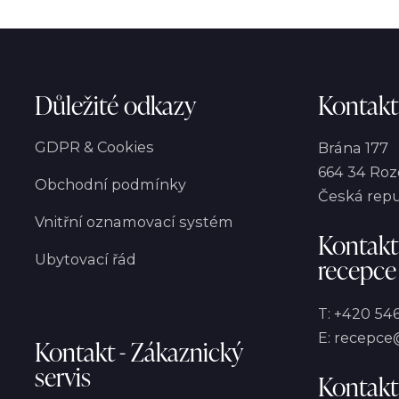
Důležité odkazy
Kontakt
GDPR & Cookies
Brána 177
664 34 Roz
Obchodní podmínky
Česká repu
Vnitřní oznamovací systém
Kontakt
Ubytovací řád
recepce
T:
+420 546
E:
recepce@
Kontakt - Zákaznický
servis
Kontakt