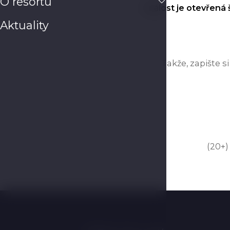
O resortu
Událost je otevřená
Aktuality
Takže, zapište 
(20+)