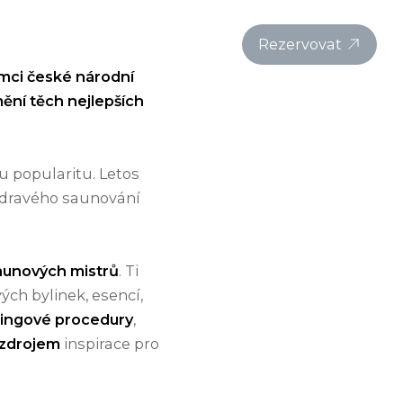
ky
Balíčky
O resortu
Aktuality
CZ
Rezervovat
mci české národní
mění těch nejlepších
u popularitu. Letos
 zdravého saunování
saunových mistrů
. Ti
ých bylinek, esencí,
ingové procedury
,
 zdrojem
inspirace pro