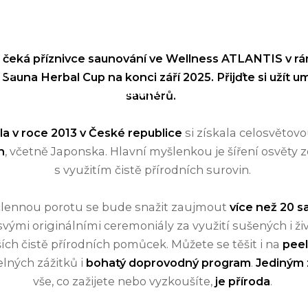
llness
Ubytování
Kongres
Gastronomie
Vouchery a dár
k čeká příznivce saunování ve Wellness ATLANTIS v rá
tis
 Sauna Herbal Cup na konci září 2025. Přijďte si užít u
imátorky Statutárního města Brna
saunérů.
25
la v roce 2013 v České republice
si získala celosvětovo
h
, včetně Japonska. Hlavní myšlenkou je šíření osvěty
s využitím čistě přírodních surovin.
 člennou porotu se bude snažit zaujmout
více než 20 
vými originálními ceremoniály za využití sušených i živ
ích čistě přírodních pomůcek. Můžete se těšit i na
peel
lných zážitků i
bohatý doprovodný program
.
Jediným
vše, co zažijete nebo vyzkoušíte,
je příroda
.