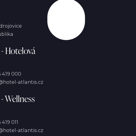
Nahoru
drojovice
blika
 - Hotelová
 419 000
hotel-atlantis.cz
 - Wellness
 419 011
hotel-atlantis.cz