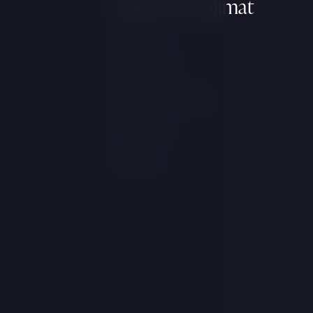
Může Vás zajímat
Wellness
Ubytování
Resort a služby
Kontakty
Galerie